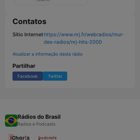
Nuit
de
Rêve
sur
Contatos
NRJ
Sítio Internet
https://www.nrj.fr/webradios/mur-
des-radios/nrj-hits-2000
Atualizar a informação desta rádio
Partilhar
Facebook
Twitter
Rádios do Brasil
Radios e Podcasts