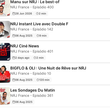
Manu sur NRJ : Le best-of
NRJ France - Episódio 400
26 Jun 2026
2 min
NRJ Instant Live avec Double F
NRJ France - Episódio 142
06 Aug 2025
9 min
NRJ Ciné News
NRJ France - Episódio 401
2 days ago
2 min
BIGFLO & OLI : Une Nuit de Rêve sur NRJ
NRJ France - Episódio 10
06 Aug 2025
120 min
Les Sondages Du Matin
NRJ France - Episódio 361
06 Aug 2025