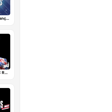
Mouv Rap Français
NRJ CLASSIC RAP FR