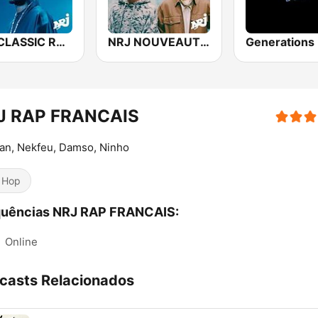
NRJ CLASSIC RAP US
NRJ NOUVEAUTES RAP FRANCAIS
J RAP FRANCAIS
an, Nekfeu, Damso, Ninho
 Hop
quências NRJ RAP FRANCAIS:
:
Online
casts Relacionados