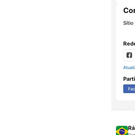
Co
Sítio
Rede
Atual
Part
Fa
Rá
Rad