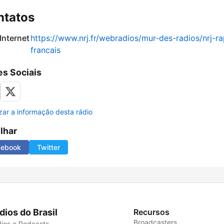
ntatos
 Internet
https://www.nrj.fr/webradios/mur-des-radios/nrj-ra
francais
s Sociais
izar a informação desta rádio
ilhar
cebook
Twitter
dios do Brasil
Recursos
Broadcasters
ios e Podcasts