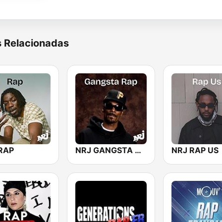
s Relacionadas
RAP
NRJ GANGSTA RAP
NRJ RAP US