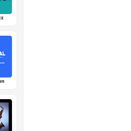
zz
on