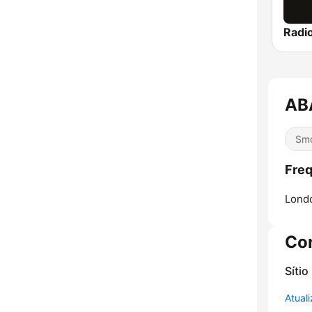
Radi
AB
Smo
Fre
Lond
Co
Sítio
Atual