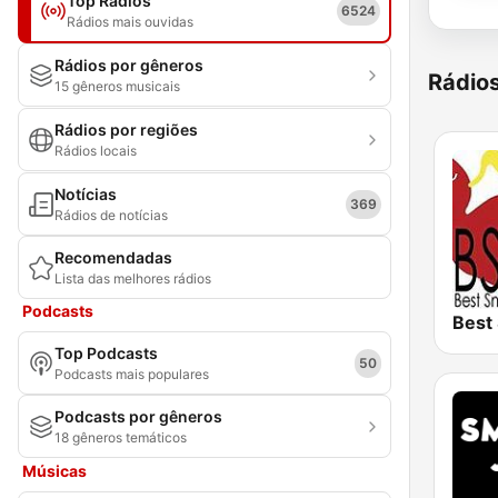
Top Rádios
6524
Rádios mais ouvidas
Rádios por gêneros
Rádio
15 gêneros musicais
Rádios por regiões
Rádios locais
Notícias
369
Rádios de notícias
Recomendadas
Lista das melhores rádios
Podcasts
Best
Top Podcasts
50
Podcasts mais populares
Podcasts por gêneros
18 gêneros temáticos
Músicas