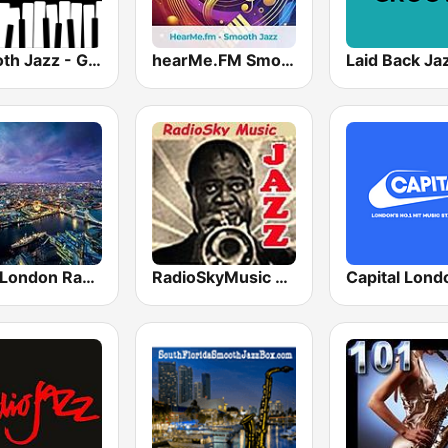
Smooth Jazz - Groov
hearMe.FM Smooth Jazz
Laid Back Ja
Jazz London Radio
RadioSkyMusic Jazz
Capital Lond