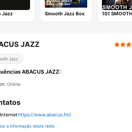
o Jazz
Smooth Jazz Box
ACUS JAZZ
oth Jazz
quências ABACUS JAZZ:
on:
Online
ntatos
 Internet
https://www.abacus.fm/
izar a informação desta rádio