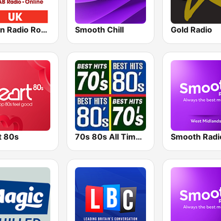
Nation Radio Rocks
Smooth Chill
Gold Radio
t 80s
70s 80s All Time Greatest