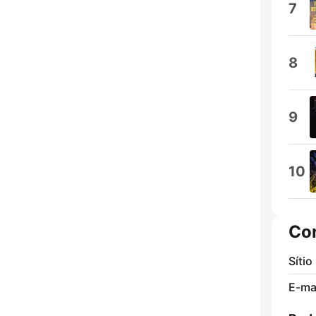
7
8
9
10
Co
Sítio
E-mai