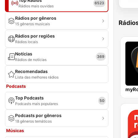
Top Rádios
6523
Rádios mais ouvidas
Rádios por gêneros
Rádio
15 gêneros musicais
Rádios por regiões
Rádios locais
Notícias
369
Rádios de notícias
Recomendadas
Lista das melhores rádios
Podcasts
myRo
Top Podcasts
50
Podcasts mais populares
Podcasts por gêneros
18 gêneros temáticos
Músicas