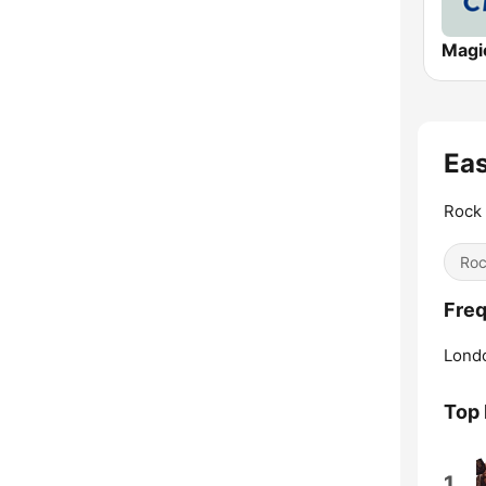
Magic
Eas
Rock
Ro
Freq
Lond
Top
1