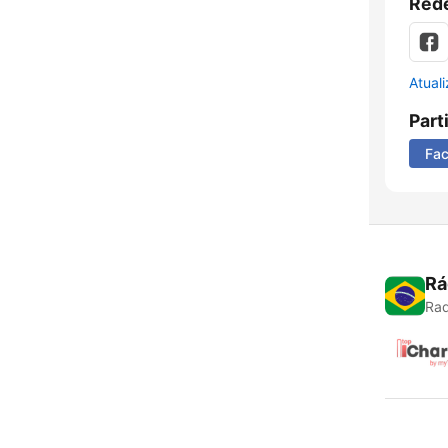
Rede
Atual
Part
Fa
Rá
Rad