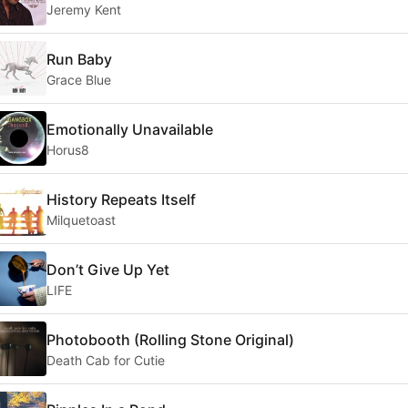
Jeremy Kent
Run Baby
Grace Blue
Emotionally Unavailable
Horus8
History Repeats Itself
Milquetoast
Don’t Give Up Yet
LIFE
Photobooth (Rolling Stone Original)
Death Cab for Cutie