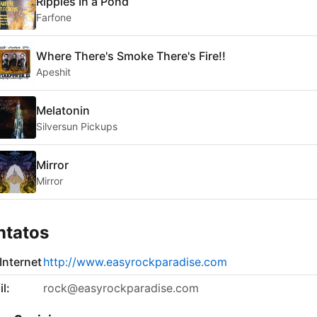
Ripples In a Pond
Farfone
Where There's Smoke There's Fire!!
Apeshit
Melatonin
Silversun Pickups
Mirror
Mirror
ntatos
 Internet
http://www.easyrockparadise.com
l:
rock@easyrockparadise.com