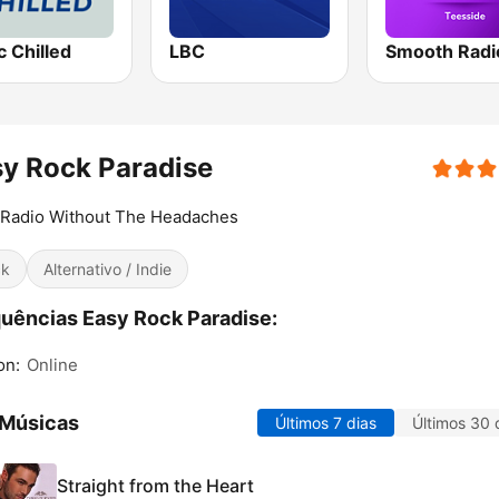
 Chilled
LBC
y Rock Paradise
 Radio Without The Headaches
ck
Alternativo / Indie
uências Easy Rock Paradise:
on:
Online
 Músicas
Últimos 7 dias
Últimos 30 
Straight from the Heart