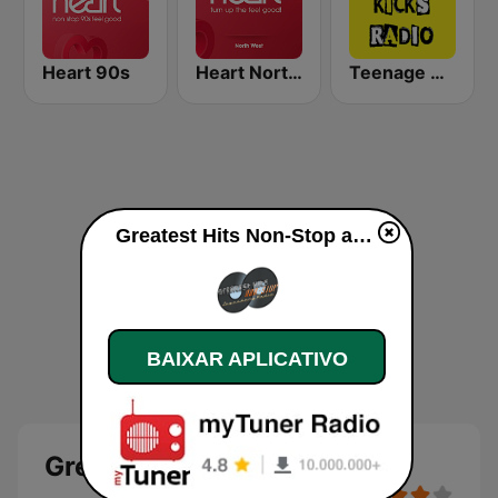
Heart 90s
Heart North West
Teenage Kicks Radio
Greatest Hits Non-Stop ao vivo
BAIXAR APLICATIVO
Greatest Hits Non-Stop