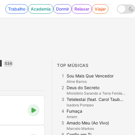
Trabalho
Academia
Dormir
Relaxar
Viajar
l
534
TOP MÚSICAS
1
Sou Mais Que Vencedor
Aline Barros
2
Deus do Secreto
Ministério Sarando a Terra Ferida de Nova Iguaçu
3
Tetelestai (feat. Carol Tauber) [Ao Vivo]
Isadora Pompeo
4
Fumaça
Amem
5
Amado Meu (Ao Vivo)
Marcelo Markes
6
Confio em Ti