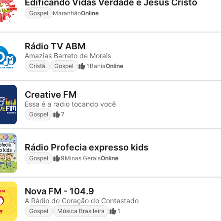
Edificando Vidas Verdade e Jesus Cristo
Gospel
Maranhão
Online
Rádio TV ABM
Amazias Barreto de Morais
Cristã
Gospel
1
Bahía
Online
Creative FM
Essa é a radio tocando você
Gospel
7
Rádio Profecia expresso kids
Gospel
9
Minas Gerais
Online
Nova FM - 104.9
A Rádio do Coração do Contestado
Gospel
Música Brasileira
1