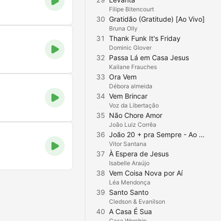
Filipe Bitencourt
30
Gratidão (Gratitude) [Ao Vivo]
Bruna Olly
31
Thank Funk It's Friday
Dominic Glover
32
Passa Lá em Casa Jesus
Kailane Frauches
33
Ora Vem
Débora almeida
34
Vem Brincar
Voz da Libertação
35
Não Chore Amor
João Luiz Corrêa
36
João 20 + pra Sempre - Ao Vivo
Vitor Santana
37
À Espera de Jesus
Isabelle Araújo
38
Vem Coisa Nova por Aí
Léa Mendonça
39
Santo Santo
Cledson & Evanilson
40
A Casa É Sua
Casa Worship