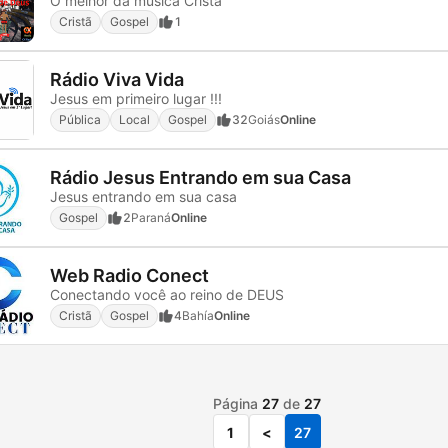
O melhor da musica Cristã
Cristã
Gospel
1
Rádio Viva Vida
Jesus em primeiro lugar !!!
Pública
Local
Gospel
32
Goiás
Online
Rádio Jesus Entrando em sua Casa
Jesus entrando em sua casa
Gospel
2
Paraná
Online
Web Radio Conect
Conectando você ao reino de DEUS
Cristã
Gospel
4
Bahía
Online
Página
27
de
27
1
<
27