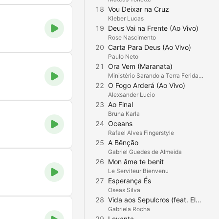
18
Vou Deixar na Cruz
Kleber Lucas
19
Deus Vai na Frente (Ao Vivo)
Rose Nascimento
20
Carta Para Deus (Ao Vivo)
Paulo Neto
21
Ora Vem (Maranata)
Ministério Sarando a Terra Ferida de Nova Iguaçu
22
O Fogo Arderá (Ao Vivo)
Alexsander Lucio
23
Ao Final
Bruna Karla
24
Oceans
Rafael Alves Fingerstyle
25
A Bênção
Gabriel Guedes de Almeida
26
Mon âme te benit
Le Serviteur Bienvenu
27
Esperança És
Oseas Silva
28
Vida aos Sepulcros (feat. Elevation Worship)
Gabriela Rocha
29
Levanta