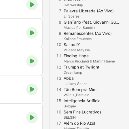
Get Worship
7
Palavra Liberada (Ao Vivo)
Eli Soares
8
GianTarlo (feat. Giovanni Gulino)
Musica Per Bambini
9
Remanescentes (Ao Vivo)
Kailane Frauches
10
Salmo 91
Valesca Mayssa
11
Finding Hope
Marco Ricciardi & Martin Haene
12
Triumph at Twilight
Dreamlamp
13
Abba
Julliany Souza
14
Tão Bom pra Mim
WCruz_Paralelo
15
Inteligencia Artificial
Bozque
16
Sem Fins Lucrativos
BELSIN
17
Além do Rio Azul
Mateus Tonette