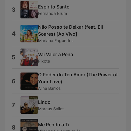
Espírito Santo
3
Fernanda Brum
Não Posso te Deixar (feat. Eli
4
Soares) [Ao Vivo]
Mariana Fagundes
Vai Valer a Pena
5
Pixote
O Poder do Teu Amor (The Power of
6
Your Love)
Aline Barros
Lindo
7
Marcus Salles
Me Rendo a Ti
8