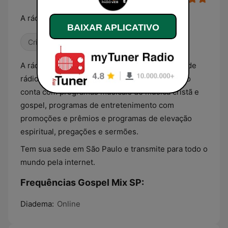
A rádio Conectada em Deus
BAIXAR APLICATIVO
Cristã
Gospel
A rádio Gospel Mix São Paulo é uma emissora de
rádio online de tipo religioso. Sua programação
conta com programas musicais de música cristã e
gospel, programas de entretenimento com
promoções e prêmios e programas de elevação
espiritual, pregações e sermões.
Tem sua sede em São Paulo e transmite para todo o
mundo pela internet.
Frequências Gospel Mix SP:
Diadema:
Online