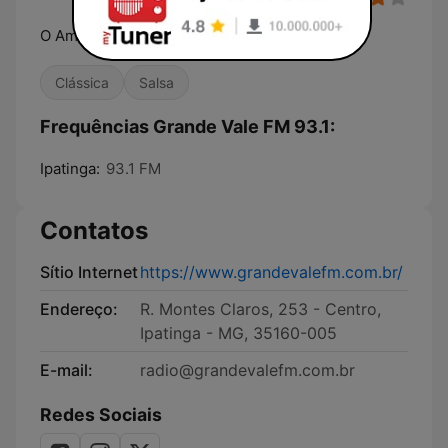
O Amor do Vale!
Clássica
Salsa
Frequências Grande Vale FM 93.1:
Ipatinga:
93.1 FM
Contatos
Sítio Internet
https://www.grandevalefm.com.br/
Endereço:
R. Montes Claros, 253 - Centro,
Ipatinga - MG, 35160-005
E-mail:
radio@grandevalefm.com.br
Redes Sociais