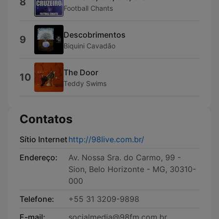
8
Football Chants
Descobrimentos
9
Biquini Cavadão
The Door
10
Teddy Swims
Contatos
Sítio Internet
http://98live.com.br/
Endereço:
Av. Nossa Sra. do Carmo, 99 -
Sion, Belo Horizonte - MG, 30310-
000
Telefone:
+55 31 3209-9898
E-mail:
socialmedia@98fm.com.br