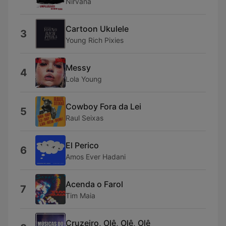
Nirvana
Cartoon Ukulele
3
Young Rich Pixies
Messy
4
Lola Young
Cowboy Fora da Lei
5
Raul Seixas
El Perico
6
Amos Ever Hadani
Acenda o Farol
7
Tim Maia
Cruzeiro, Olê, Olê, Olê