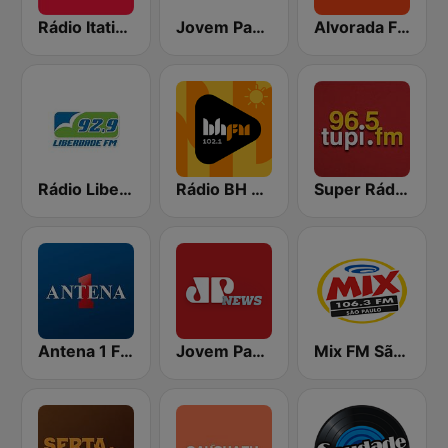
Rádio Itatiaia FM
Jovem Pan FM Belo Horizonte
Alvorada FM 94.9
Rádio Liberdade FM 92.9
Rádio BH FM
Super Rádio Tupi
Antena 1 FM
Jovem Pan News
Mix FM São Paulo