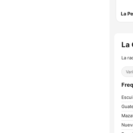
La P
La
La ra
Var
Freq
Escui
Guate
Maza
Nueva