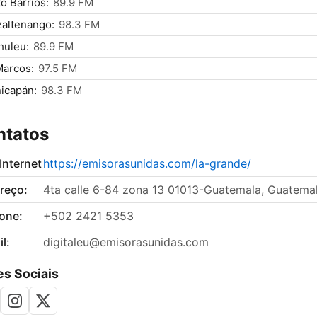
o Barrios:
89.9 FM
altenango:
98.3 FM
huleu:
89.9 FM
Marcos:
97.5 FM
icapán:
98.3 FM
ntatos
 Internet
https://emisorasunidas.com/la-grande/
reço:
4ta calle 6-84 zona 13 01013-Guatemala, Guatema
fone:
+502 2421 5353
l:
digitaleu@emisorasunidas.com
s Sociais