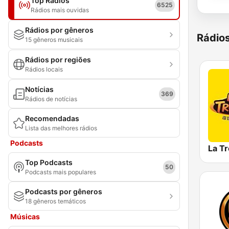
Top Rádios
6525
Rádios mais ouvidas
Rádios por gêneros
Rádio
15 gêneros musicais
Rádios por regiões
Rádios locais
Notícias
369
Rádios de notícias
Recomendadas
Lista das melhores rádios
Podcasts
La T
Top Podcasts
50
Podcasts mais populares
Podcasts por gêneros
18 gêneros temáticos
Músicas