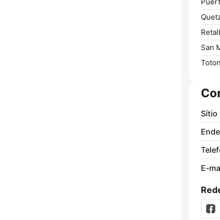
Puert
Quetz
Retal
San 
Toton
Co
Sítio
Ende
Tele
E-mai
Rede