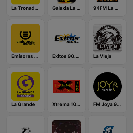
La Tronadora
Galaxia La Picosa
94FM La Marca
Emisoras Unidas
Exitos 90.9 FM
La Vieja
La Grande
Xtrema 101.3 FM
FM Joya 92.9