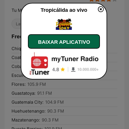
Tropicálida ao vivo
Tu Música
Latina
Frequências Tropicálida:
BAIXAR APLICATIVO
Chiquimula:
91.1 FM
Coatepeque:
90.3 FM
Cobán:
105.9 FM
Escuintla:
93.5 FM
Flores:
105.9 FM
Guastatoya:
91.1 FM
Guatemala City:
104.9 FM
Huehuetenango:
90.3 FM
Mazatenango:
90.3 FM
Puerto Barrios:
101.9 FM