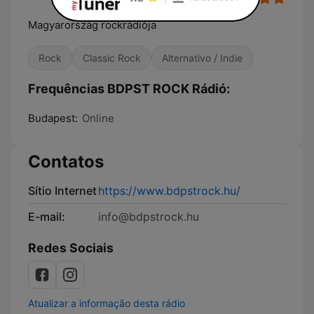
Magyarország rockrádiója
Rock
Classic Rock
Alternativo / Indie
Frequências BDPST ROCK Rádió:
Budapest:
Online
Contatos
Sítio Internet
https://www.bdpstrock.hu/
E-mail:
info@bdpstrock.hu
Redes Sociais
Atualizar a informação desta rádio