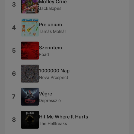
Motley Crue
3
Jackalopes
Preludium
4
Tamás Molnár
Szerintem
5
Road
1000000 Nap
6
Nova Prospect
Végre
7
Depresszió
Hit Me Where It Hurts
8
The Hellfreaks