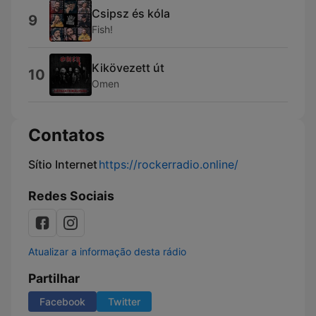
Csipsz és kóla
9
Fish!
Kikövezett út
10
Omen
Contatos
Sítio Internet
https://rockerradio.online/
Redes Sociais
Atualizar a informação desta rádio
Partilhar
Facebook
Twitter