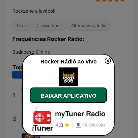
Rockzene a javából!
Rock
Classic Rock
Alternativo / Indie
Frequências Rocker Rádió:
Budapest:
Online
Rocker Rádió ao vivo
Top Músicas
Últimos 7 dias
Últimos 30 dias
Karcsi A Világ Körül
1
BAIXAR APLICATIVO
Tudósok
Még Több
2
Franciss