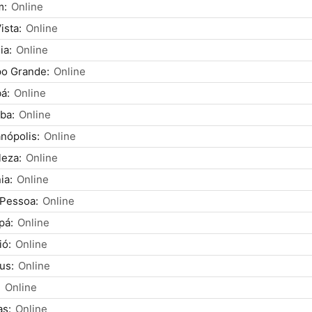
m:
Online
ista:
Online
ia:
Online
o Grande:
Online
á:
Online
iba:
Online
anópolis:
Online
leza:
Online
ia:
Online
 Pessoa:
Online
pá:
Online
ió:
Online
us:
Online
:
Online
as:
Online