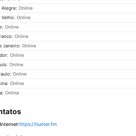
 Alegre:
Online
 Velho:
Online
e:
Online
ranco:
Online
e Janeiro:
Online
dor:
Online
uís:
Online
aulo:
Online
ina:
Online
a:
Online
ntatos
 Internet
https://hunter.fm