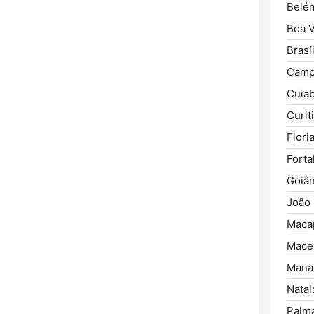
Belé
Boa V
Brasíl
Camp
Cuiab
Curit
Flori
Forta
Goiân
João
Maca
Mace
Mana
Natal
Palm