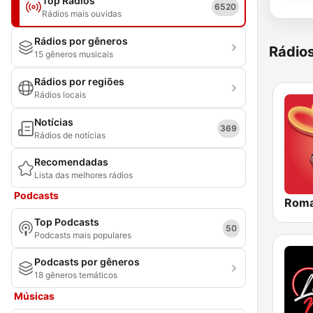
Top Rádios
6520
Rádios mais ouvidas
Rádios por gêneros
Rádio
15 gêneros musicais
Rádios por regiões
Rádios locais
Notícias
369
Rádios de notícias
Recomendadas
Lista das melhores rádios
Podcasts
Roma
Top Podcasts
50
Podcasts mais populares
Podcasts por gêneros
18 gêneros temáticos
Músicas