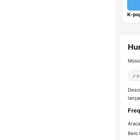
K-po
Hun
Músic
J-p
Descu
lança
Freq
Araca
Belo 