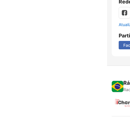
Rede
Atual
Part
Fa
Rá
Rad