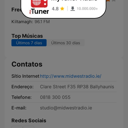
Frequências Midwest Radio FM:
Kiltamagh:
96.1 FM
Top Músicas
Últimos 7 dias
Últimos 30 dias
Contatos
Sítio Internet
http://www.midwestradio.ie/
Endereço:
Clare Street F35 RP38 Ballyhaunis
Telefone:
0818 300 055
E-mail:
studio@midwestradio.ie
Redes Sociais