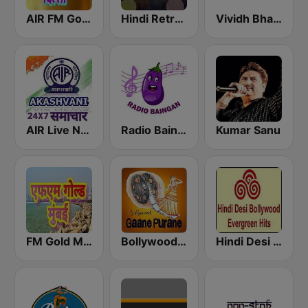
AIR FM Gold Dehli
Hindi Retro Hits Radio
Vividh Bharti (विविध भारती)
AIR Live News 24x7
Radio Baingan
Kumar Sanu
FM Gold Mumbai
Bollywood Gaane Purane
Hindi Desi Bollywood Evergreen Hits - Channel 2