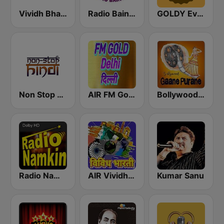
Vividh Bharti (विविध भारती)
Radio Baingan
GOLDY Evergreen
Non Stop Hindi
AIR FM Gold Dehli
Bollywood Gaane Purane
Radio Namkin
AIR Vividh Bharati
Kumar Sanu