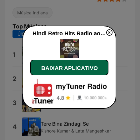
Música Indiana
Top Músicas
Hindi Retro Hits Radio ao vivo
Últimos 7 dias
Últimos 30 dias
Fetch
1
Jincheng Zhang
BAIXAR APLICATIVO
Aanewala Pal Janewala Hai
2
Kishore Kumar
Mujhe Teri Mohabbat Ka Sahara
3
Asha Bhosle & Mohammed Rafi
Tere Bina Zindagi Se
4
Kishore Kumar & Lata Mangeshkar