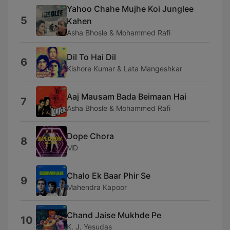
Yahoo Chahe Mujhe Koi Junglee
5
Kahen
Asha Bhosle & Mohammed Rafi
Dil To Hai Dil
6
Kishore Kumar & Lata Mangeshkar
Aaj Mausam Bada Beimaan Hai
7
Asha Bhosle & Mohammed Rafi
Dope Chora
8
MD
Chalo Ek Baar Phir Se
9
Mahendra Kapoor
Chand Jaise Mukhde Pe
10
K. J. Yesudas