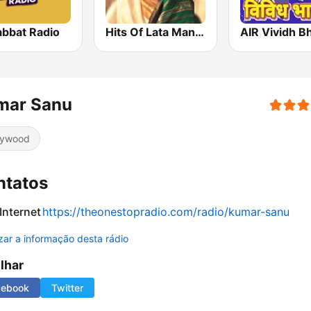
bbat Radio
Hits Of Lata Mangeshkar
AIR Vividh Bh
mar Sanu
lywood
ntatos
 Internet
https://theonestopradio.com/radio/kumar-sanu
izar a informação desta rádio
ilhar
cebook
Twitter