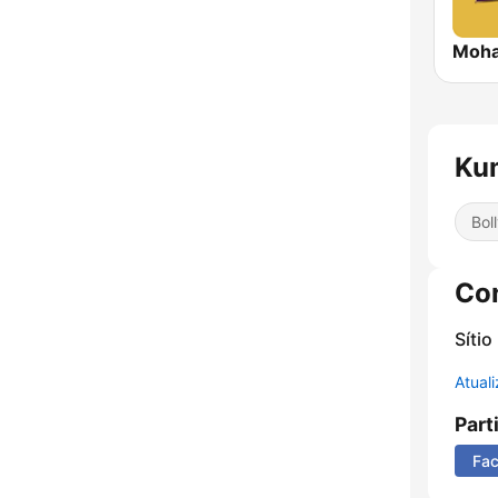
Moha
Ku
Bol
Co
Sítio
Atual
Part
Fa