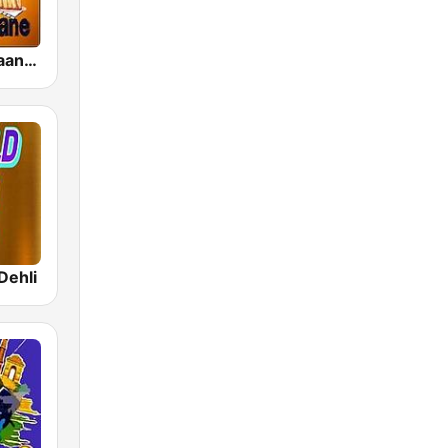
Bollywood Gaane Purane
Dehli