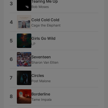
Tearing Me Up
3
Bob Moses
Cold Cold Cold
4
Cage the Elephant
Girls Go Wild
5
LP
Seventeen
6
Sharon Van Etten
Circles
7
Post Malone
Borderline
8
Tame Impala