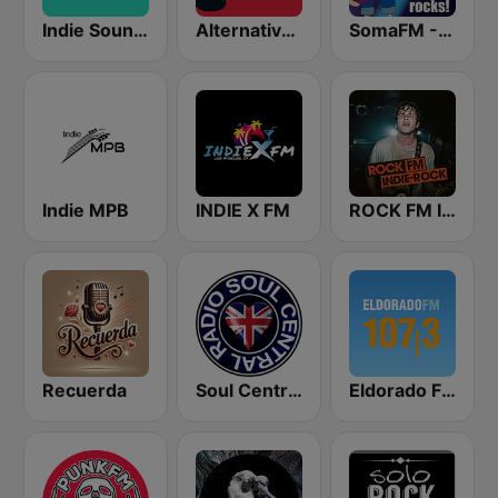
Indie Sound Session
Alternative Flash Rock
SomaFM - Indie Pop Rocks!
Indie MPB
INDIE X FM
ROCK FM INDIE ROCK
Recuerda
Soul Central Radio
Eldorado FM 107.3