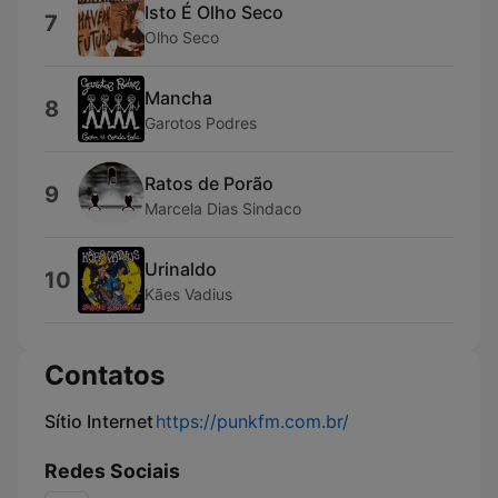
Isto É Olho Seco
7
Olho Seco
Mancha
8
Garotos Podres
Ratos de Porão
9
Marcela Dias Sindaco
Urinaldo
10
Kães Vadius
Contatos
Sítio Internet
https://punkfm.com.br/
Redes Sociais