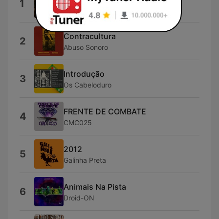
1
Protesto Suburbano
Contracultura
2
Abuso Sonoro
Introdução
3
Os Cabeloduro
FRENTE DE COMBATE
4
CMC025
2012
5
Galinha Preta
Animais Na Pista
6
Droid-ON