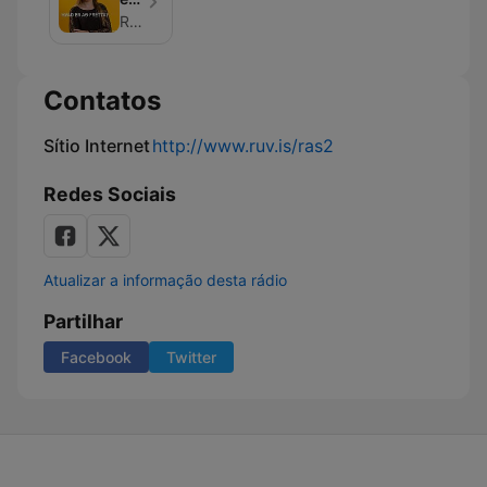
að
RÚV
frétta?
Contatos
Sítio Internet
http://www.ruv.is/ras2
Redes Sociais
Atualizar a informação desta rádio
Partilhar
Facebook
Twitter