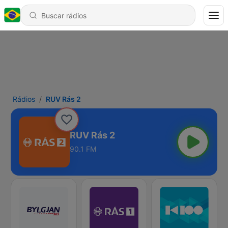
Rádios
RUV Rás 2
RUV Rás 2
90.1 FM