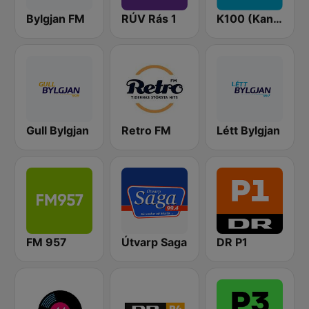
Bylgjan FM
RÚV Rás 1
K100 (Kaninn FM)
Gull Bylgjan
Retro FM
Létt Bylgjan
FM 957
Útvarp Saga
DR P1