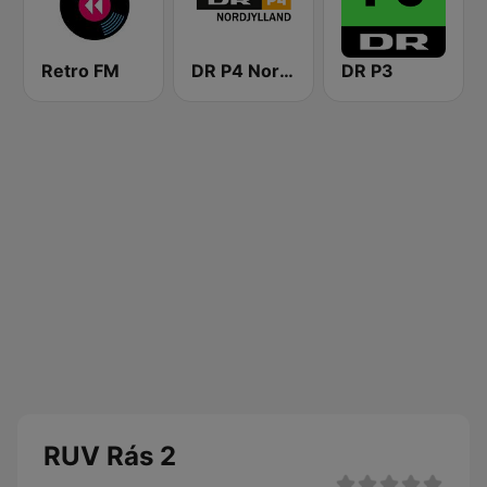
Retro FM
DR P4 Nordjylland
DR P3
RUV Rás 2