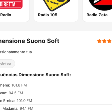
 Radio
Radio 105
Radio Zeta
mensione Suono Soft
ssionatamente tua
ântica
uências Dimensione Suono Soft:
chena:
101.8 FM
amo:
94.5 FM
le Ernica:
101.0 FM
el Madama:
94.1 FM