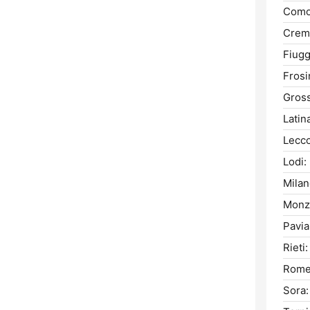
Como
Crem
Fiugg
Frosi
Gross
Latin
Lecco
Lodi:
Milan
Monz
Pavia
Rieti:
Rome
Sora: