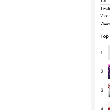
Terni
Tivoli
Vares
Vicov
Top
1
2
3
4