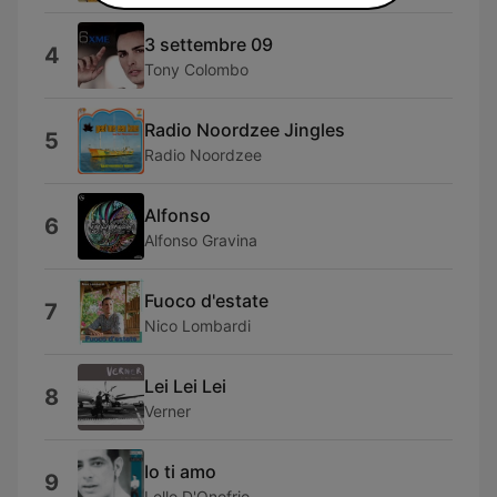
3 settembre 09
4
Tony Colombo
Radio Noordzee Jingles
5
Radio Noordzee
Alfonso
6
Alfonso Gravina
Fuoco d'estate
7
Nico Lombardi
Lei Lei Lei
8
Verner
Io ti amo
9
Lello D'Onofrio