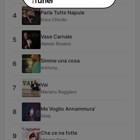
Parla Tutte Napule
4
Enzo Chirollo
Vase Carnale
5
Alessio Rosano
Simme una cosa
6
Anthony
Vai
7
Mariano Ruggiero
Me Voglio Annammura'
8
Gioia
Che ce ne fotte
9
Mimmo Dany