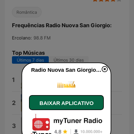
Romântica
Frequências Radio Nuova San Giorgio:
Ercolano:
98.8 FM
Top Músicas
Últimos 7 dias
Últimos 30 dias
Radio Nuova San Giorgio ao vivo
O core e l'anema
1
Franco Calone
Sharm El Sheikh
2
BAIXAR APLICATIVO
Multifaction
'o meglio 'e l'uommene
3
Nino Di Napoli