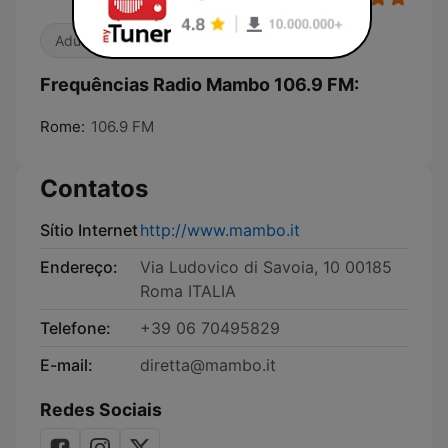
Adulto-Contemporânea
Salsa
Frequências Radio Mambo 106.9 FM:
Rome:
106.9 FM
Contatos
Sítio Internet
http://www.mambo.it
Endereço:
Via Ludovico di Savoia, 10 00185
Roma ITALIA
Telefone:
+39 06 70495829
E-mail:
diretta@mambo.it
Redes Sociais