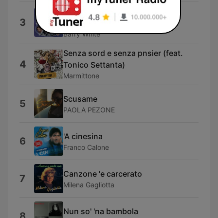
You're The First, The Last, My
3
Everything
Barry White
Senza sord e senza pnsier (feat.
4
Tonico Settanta)
Marmittone
Scusame
5
PAOLA PEZONE
'A cinesina
6
Franco Calone
Canzone 'e carcerato
7
Milena Gagliotta
Nun so' 'na bambola
8