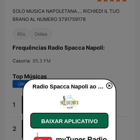
SOLO MUSICA NAPOLETANA.... RICHIEDI IL TUO
BRANO AL NUMERO 3791759178
80s
Oldies
Frequências Radio Spacca Napoli:
Casoria:
95.3 FM
Top Músicas
Últimos 7 dias
Últimos 30 dias
Radio Spacca Napoli ao vivo
Rossetto e caffè
1
Sal da Vinci
BAIXAR APLICATIVO
Ora Esatta
2
Odin