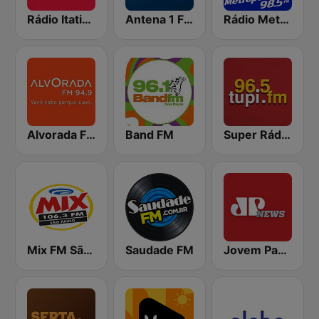
Rádio Itatiaia FM
Antena 1 FM
Rádio Metropolitana 98.5 FM
Alvorada FM 94.9
Band FM
Super Rádio Tupi
Mix FM São Paulo
Saudade FM
Jovem Pan News