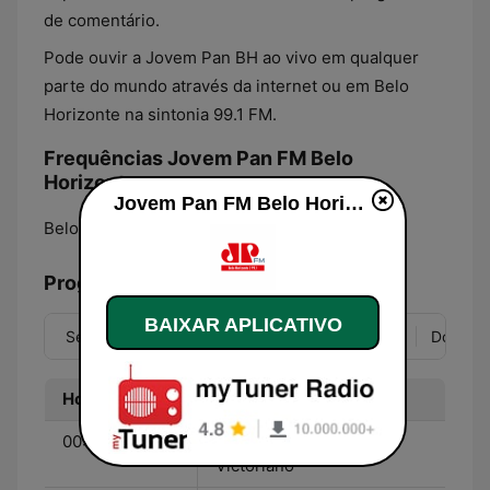
de comentário.
Pode ouvir a Jovem Pan BH ao vivo em qualquer
parte do mundo através da internet ou em Belo
Horizonte na sintonia 99.1 FM.
Frequências Jovem Pan FM Belo
Horizonte:
Jovem Pan FM Belo Horizonte ao vivo
Belo Horizonte:
99.1 FM
Programação
BAIXAR APLICATIVO
Seg
Ter
Qua
Qui
Sex
Sáb
Dom
Hora
Programa
00:00 - 01:00
Na Balada - DJ Denys
Victoriano