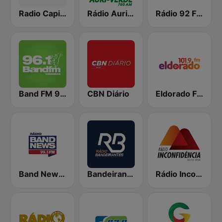
Radio Capital
Rádio Auriverde 760 AM
Rádio 92 FM
Band FM 96.1 FM
CBN Diário
Eldorado FM
Band News FM - 99.3 Porto Alegre
Bandeirantes Campinas
Rádio Inconfidência FM