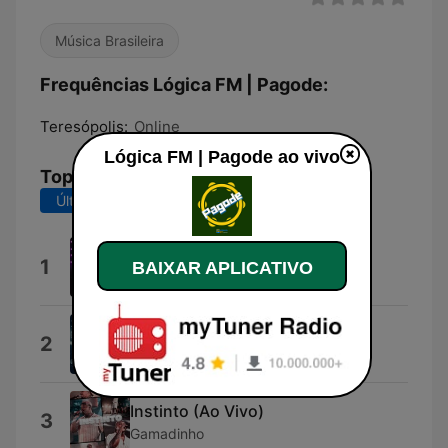
Música Brasileira
Frequências Lógica FM | Pagode:
Teresópolis:
Online
Lógica FM | Pagode ao vivo
Top Músicas
Últimos 7 dias
Últimos 30 dias
Bateria (Ao Vivo)
1
BAIXAR APLICATIVO
Benzadeus
Confia (Ao Vivo)
2
Grupo Menos É Mais
Instinto (Ao Vivo)
3
Gamadinho