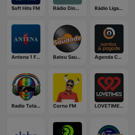
Soft Hits FM
Rádio Ding - Pagode
Rádio Liga Samba
Antena 1 FM
Bateu Saudade FM Rádio Flashback
Agenda Cultural Samba-pagode
Radio Total Hitz
Corno FM
LOVETIMES | Romantic Music Hits