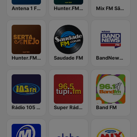
Antena 1 FM
Hunter.FM - Pagode
Mix FM São Paulo
Hunter.FM - Sertanejo
Saudade FM
BandNews FM - 96.9 SP
Rádio 105 FM
Super Rádio Tupi
Band FM