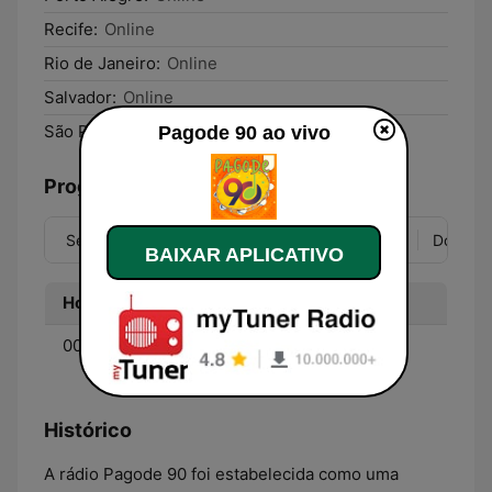
Recife:
Online
Rio de Janeiro:
Online
Salvador:
Online
São Paulo:
Online
Pagode 90 ao vivo
Programação
Seg
Ter
Qua
Qui
Sex
Sáb
Dom
BAIXAR APLICATIVO
Hora
Programa
00:00 - 23:59
Programação musical -
Pagode e samba antigo
Histórico
A rádio Pagode 90 foi estabelecida como uma