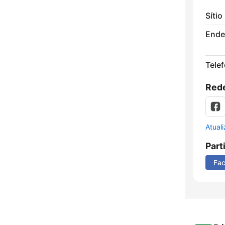
Sítio
Ende
Tele
Rede
Atual
Part
Fa