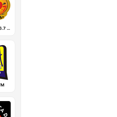
Sertaneja 106.7 FM
FM