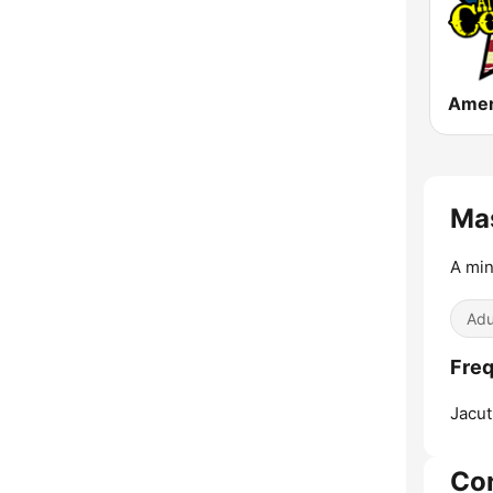
Ma
A min
Adu
Freq
Jacut
Co