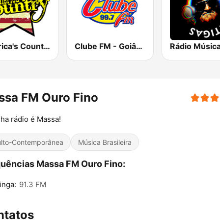
America's Country
Clube FM - Goiânia
ssa FM Ouro Fino
ha rádio é Massa!
lto-Contemporânea
Música Brasileira
uências Massa FM Ouro Fino:
inga:
91.3 FM
ntatos