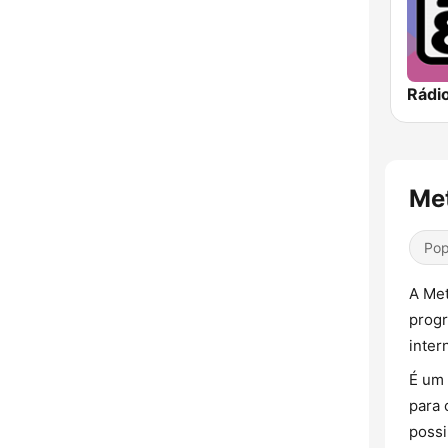
Rádi
Met
Pop
A Met
progr
inter
É um 
para 
possi