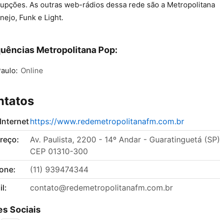
rupções. As outras web-rádios dessa rede são a Metropolitana
nejo, Funk e Light.
uências Metropolitana Pop:
aulo:
Online
ntatos
 Internet
https://www.redemetropolitanafm.com.br
reço:
Av. Paulista, 2200 - 14º Andar - Guaratinguetá (SP)
CEP 01310-300
fone:
(11) 939474344
l:
contato@redemetropolitanafm.com.br
s Sociais