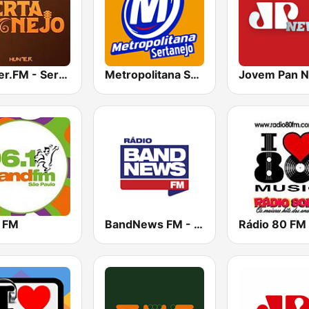
Hunter.FM - Sertanejo
Metropolitana Sertanejo
Jovem Pan 
 FM
BandNews FM - 96.9 SP