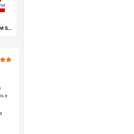
Jovem Pan FM São Paulo
a
is e
M