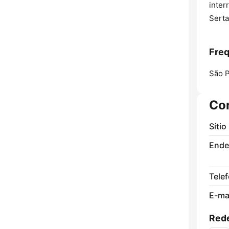
inter
Serta
Freq
São P
Co
Sítio
Ende
Tele
E-mai
Rede