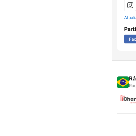
Atual
Part
Fa
Rá
Rad