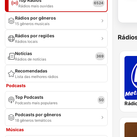
Top Rádios
6524
Rádios mais ouvidas
Rádios por gêneros
15 gêneros musicais
Rádios por regiões
Rádio
Rádios locais
Notícias
369
Rádios de notícias
Recomendadas
Lista das melhores rádios
Podcasts
Top Podcasts
50
Podcasts mais populares
Podcasts por gêneros
18 gêneros temáticos
Músicas