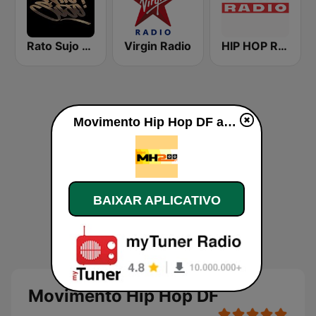
Rato Sujo Old School Rap
Virgin Radio
HIP HOP Radio
Movimento Hip Hop DF ao vivo
BAIXAR APLICATIVO
Movimento Hip Hop DF