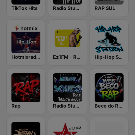
TikTok Hits
Radio Studio Souto - Hip Hop
RAP SUL
Hotmixradio Hip Hop
Ez1FM - Rap
Hip-Hop Station
Rap
Radio Studio Souto - Rap Nacional
Beco do Rap