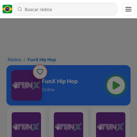
Rádios
FunX Hip Hop
FunX Hip Hop
Online