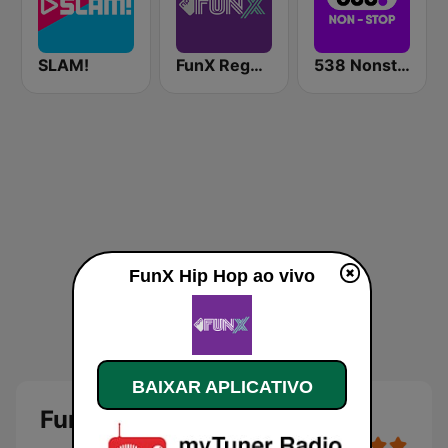
SLAM!
FunX Reggae
538 Nonstop
FunX Hip Hop ao vivo
BAIXAR APLICATIVO
FunX Hip Hop