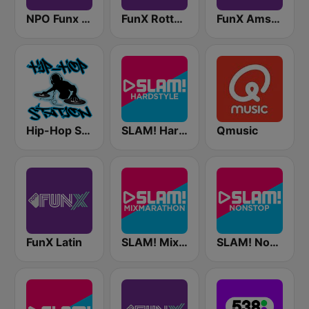
NPO Funx NL
FunX Rotterdam
FunX Amsterdam
Hip-Hop Station
SLAM! Hardstyle
Qmusic
FunX Latin
SLAM! Mixmarathon
SLAM! Nonstop