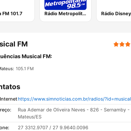
a FM 101.7
Rádio Metropolitana 98.5 FM
Rádio Disney
sical FM
uências Musical FM:
Mateus:
105.1 FM
ntatos
 Internet
https://www.simnoticias.com.br/radios/?id=musica
reço:
Rua Ademar de Oliveira Neves - 826 - Sernamby -
Mateus/ES
fone:
27 3312.9707 / 27 9.9640.0096