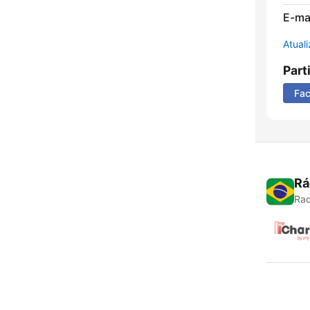
E-mai
Atual
Part
Fa
Rá
Rad