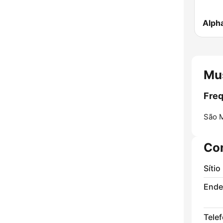
Alph
Mu
Freq
São 
Co
Sítio
Ende
Tele