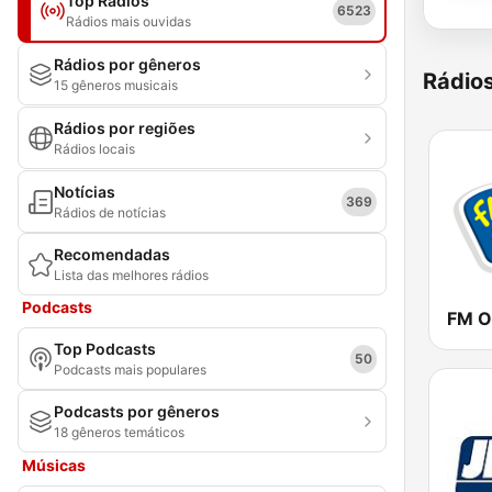
Top Rádios
6523
Rádios mais ouvidas
Rádios por gêneros
Rádio
15 gêneros musicais
Rádios por regiões
Rádios locais
Notícias
369
Rádios de notícias
Recomendadas
Lista das melhores rádios
Podcasts
FM O
Top Podcasts
50
Podcasts mais populares
Podcasts por gêneros
18 gêneros temáticos
Músicas