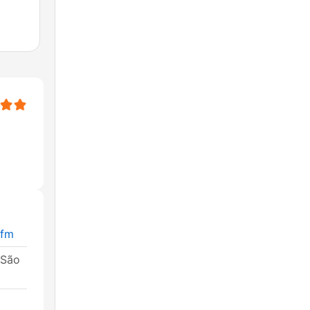
lfm
 São