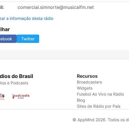
l:
comercial.simnorte@musicalfm.net
izar a informação desta rádio
ilhar
cebook
Twitter
dios do Brasil
Recursos
Broadcasters
ios e Podcasts
Widgets
Futebol Ao Vivo na Rádio
Blog
Sites de Rádio por País
© AppMind 2026. Todos os dir