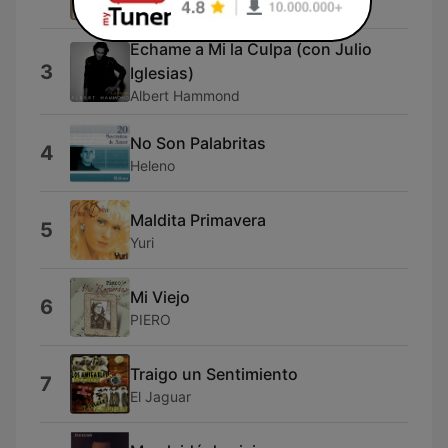
Palito Ortega
Echame a Mi la Culpa (con Julio
3
Iglesias)
Albert Hammond
No Son Palabritas
4
Heleno
Maldita Primavera
5
Yuri
Mi Viejo
6
PIERO
Traigo un Sentimiento
7
El Jaguar