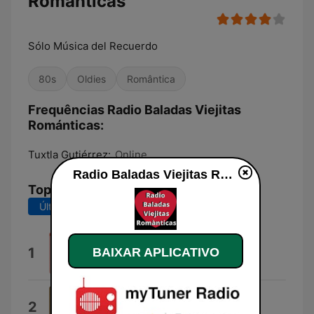
Románticas
Sólo Música del Recuerdo
80s
Oldies
Romântica
Frequências Radio Baladas Viejitas
Románticas:
Tuxtla Gutiérrez:
Online
Radio Baladas Viejitas Románticas ao vivo
Top Músicas
Últimos 7 dias
Últimos 30 dias
Con el Viento a Tu Favor
1
BAIXAR APLICATIVO
Camilo Sesto
Yo Tengo Fe
2