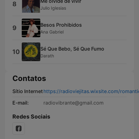
Me olvidé de vivir
8
Julio Iglesias
Besos Prohibidos
9
Ana Gabriel
Sé Que Bebo, Sé Que Fumo
10
Darath
Contatos
Sítio Internet
https://radioviejitas.wixsite.com/romant
E-mail:
radiovibrante@gmail.com
Redes Sociais