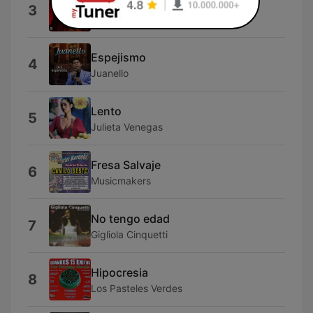
Daño
3
Maria Eugenia Rubio
Espejismo
4
Juanello
Lento
5
Julieta Venegas
Fresa Salvaje
6
Musicmakers
No tengo edad
7
Gigliola Cinquetti
Hipocresia
8
Los Pasteles Verdes