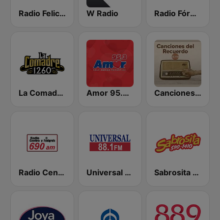
Radio Felicidad 1180 AM
W Radio
Radio Fórmula 103.3 FM
La Comadre 1260 AM
Amor 95.3 FM
Canciones del Recuerdo DJec
Radio Centro y El Fonógrafo
Universal 88.1 FM
Sabrosita 590 AM