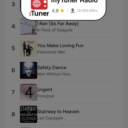
Mrs. Robinson
3
Simon & Garfunkel
I Ran (So Far Away)
4
A Flock of Seagulls
You Make Loving Fun
5
Fleetwood Mac
Safety Dance
6
Men Without Hats
Urgent
7
Foreigner
Stairway to Heaven
8
Led Zepagain