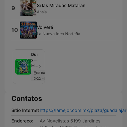
Si las Miradas Mataran
9
Ansia
Volveré
10
La Nueva Idea Norteña
Duro
y a
la
MVS Radio - Episódio 2361
cabeza
18 hours ago
22 min
Contatos
Sítio Internet
https://lamejor.com.mx/plaza/guadalajar
Endereço:
Av Novelistas 5199 Jardines