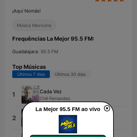
¡Aquí Nomás!
Música Mexicana
Frequências La Mejor 95.5 FM:
Guadalajara:
95.5 FM
Top Músicas
Últimos 7 dias
Últimos 30 dias
Cada Vez
1
Chili Fernandez
La Mejor 95.5 FM ao vivo
Principios
2
Los Alegres Del Barranco