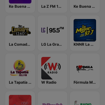
Ke Buena 97.1 FM
La Z FM 107.3
Ke Buena 92.9 FM
La Comadre 1260 AM
LG La Grande
KNNR La Mejor 97.7 FM
La Tapatía 103.5 FM
W Radio
Fórmula Melódica