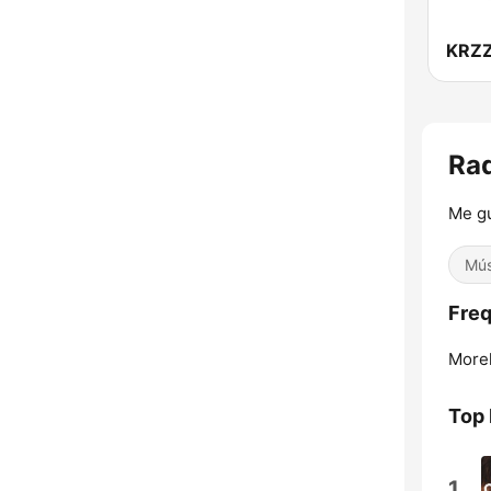
Rad
Me g
Mús
Freq
Morel
Top
1