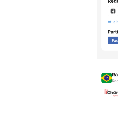
Rede
Atual
Part
Fa
Rá
Rad