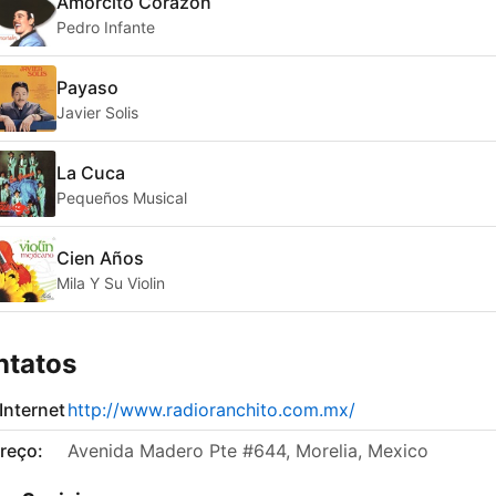
Amorcito Corazon
Pedro Infante
Payaso
Javier Solis
La Cuca
Pequeños Musical
Cien Años
Mila Y Su Violin
ntatos
 Internet
http://www.radioranchito.com.mx/
reço:
Avenida Madero Pte #644, Morelia, Mexico