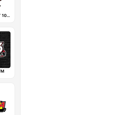
WLEY La LEY 107.9
FM