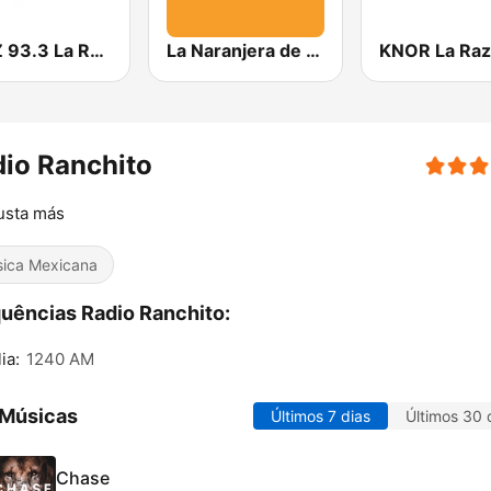
KRZZ 93.3 La Raza FM
La Naranjera de Sibers
io Ranchito
usta más
ica Mexicana
uências Radio Ranchito:
ia:
1240 AM
 Músicas
Últimos 7 dias
Últimos 30 
Chase