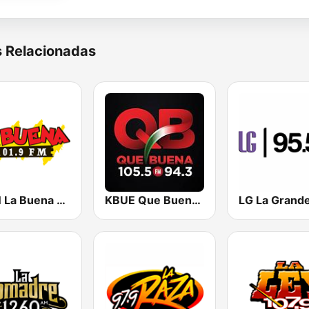
s Relacionadas
KLBN La Buena 101.9 FM
KBUE Que Buena 105.5 / 94.3 FM (US Only)
LG La Grand