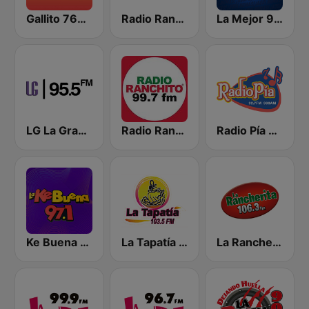
Gallito 760 AM
Radio Ranchito
La Mejor 95.5 FM
LG La Grande
Radio Ranchito 99.7 FM
Radio Pía 92.7 FM
Ke Buena 97.1 FM
La Tapatía 103.5 FM
La Rancherita 106.3 FM