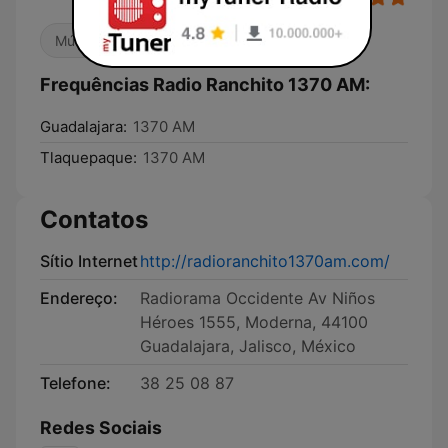
Música Mexicana
Country
Frequências Radio Ranchito 1370 AM:
Guadalajara:
1370 AM
Tlaquepaque:
1370 AM
Contatos
Sítio Internet
http://radioranchito1370am.com/
Endereço:
Radiorama Occidente Av Niños
Héroes 1555, Moderna, 44100
Guadalajara, Jalisco, México
Telefone:
38 25 08 87
Redes Sociais