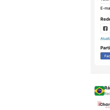
E-mai
Rede
Atual
Part
Fa
Rá
Rad