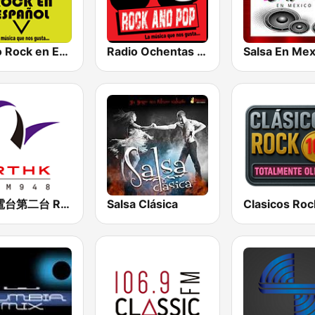
Radio Rock en Español México
Radio Ochentas México
Salsa En Mex
香港電台第二台 RTHK Radio 2
Salsa Clásica
Clasicos Roc