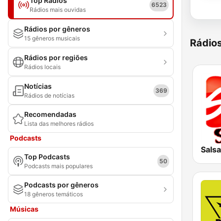
Top Rádios
6523
Rádios mais ouvidas
Rádios por gêneros
15 gêneros musicais
Rádio
Rádios por regiões
Rádios locais
Notícias
369
Rádios de notícias
Recomendadas
Lista das melhores rádios
Podcasts
Sals
Top Podcasts
50
Podcasts mais populares
Podcasts por gêneros
18 gêneros temáticos
Músicas