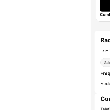
Rad
La mú
Sal
Freq
Mexic
Co
Tele