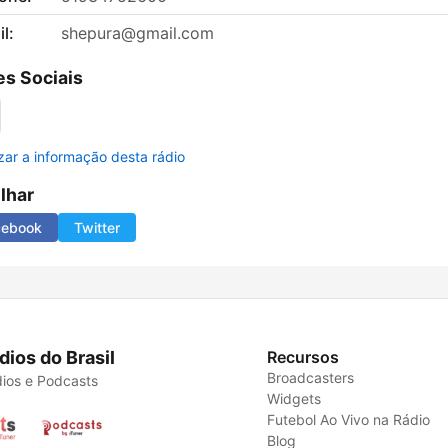
l:
shepura@gmail.com
s Sociais
izar a informação desta rádio
ilhar
cebook
Twitter
dios do Brasil
Recursos
Broadcasters
ios e Podcasts
Widgets
Futebol Ao Vivo na Rádio
Blog