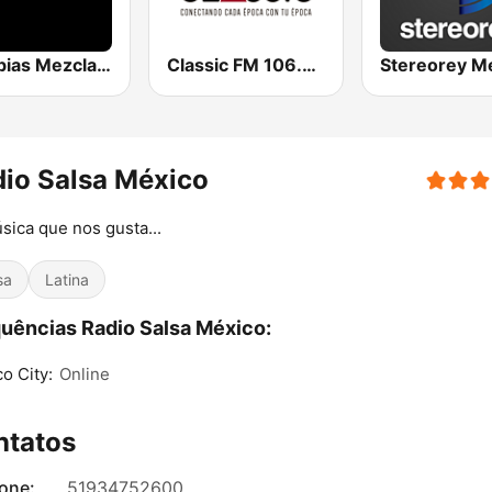
Cumbias Mezcladas
Classic FM 106.9 | Monterrey
Stereorey M
io Salsa México
sica que nos gusta...
sa
Latina
uências Radio Salsa México:
o City:
Online
ntatos
fone:
51934752600