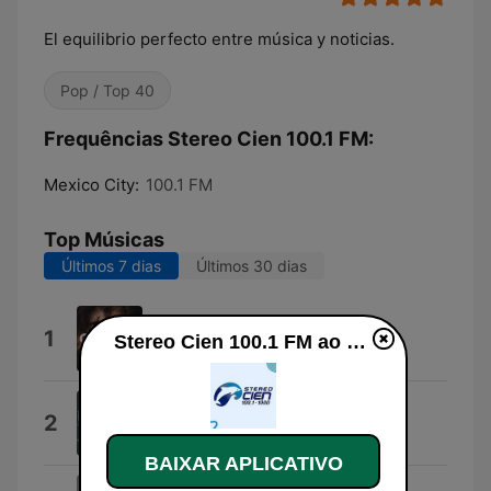
El equilibrio perfecto entre música y noticias.
Pop / Top 40
Frequências Stereo Cien 100.1 FM:
Mexico City:
100.1 FM
Top Músicas
Últimos 7 dias
Últimos 30 dias
Chase
1
Stereo Cien 100.1 FM ao vivo
Igor Khainskyi
Everybody's Free
2
Rozalla
BAIXAR APLICATIVO