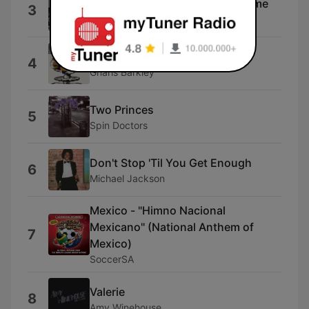
Where The Streets Have No Name
3
U2
Crazy
4
Gnarls Barkley
Two Princes
5
Spin Doctors
Don't Stop 'Til You Get Enough
6
Michael Jackson
Mexico - "Himno Nacional
Mexicano" (National Anthem of
7
Mexico)
SoccerSA
Valerie
8
Amy Winehouse