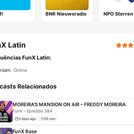
!
BNR Nieuwsradio
NPO Sterren
X Latin
uências FunX Latin:
rdam:
Online
casts Relacionados
MOREIRA’S MANSION ON AIR – FREDDY MOREIRA
FunX - Episódio 384
3 days ago
55 min
FunX Base