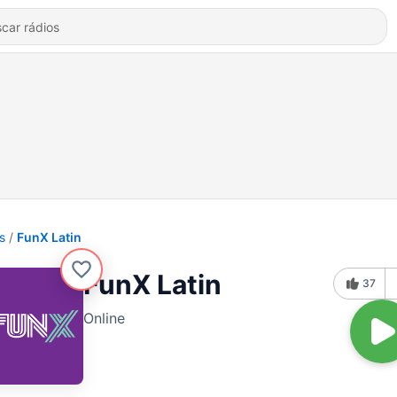
s
FunX Latin
FunX Latin
37
Online