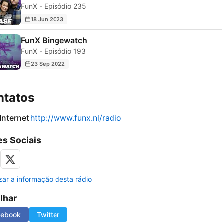
FunX - Episódio 235
18 Jun 2023
FunX Bingewatch
FunX - Episódio 193
23 Sep 2022
ntatos
 Internet
http://www.funx.nl/radio
s Sociais
izar a informação desta rádio
ilhar
cebook
Twitter