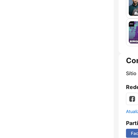
Co
Sítio
Rede
Atual
Part
Fa