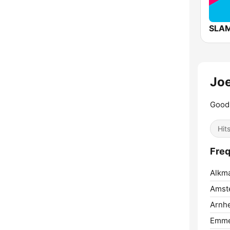
SLAM
Jo
Good 
Hit
Freq
Alkma
Amst
Arnh
Emme