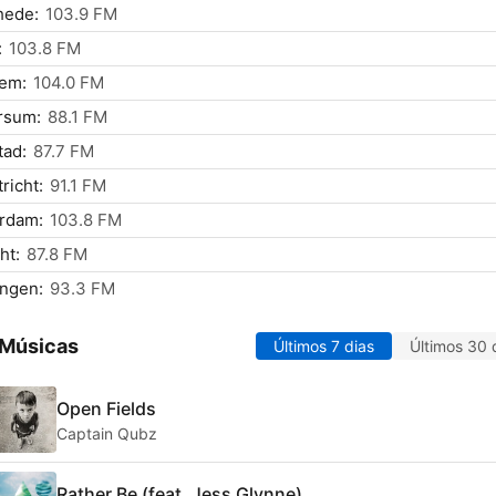
hede:
103.9 FM
:
103.8 FM
lem:
104.0 FM
rsum:
88.1 FM
tad:
87.7 FM
richt:
91.1 FM
rdam:
103.8 FM
ht:
87.8 FM
ingen:
93.3 FM
 Músicas
Últimos 7 dias
Últimos 30 
Open Fields
Captain Qubz
Rather Be (feat. Jess Glynne)