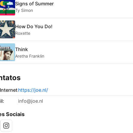
Signs of Summer
Ty Simon
How Do You Do!
Roxette
Think
Aretha Franklin
ntatos
 Internet
https://joe.nl/
l:
info@joe.nl
s Sociais