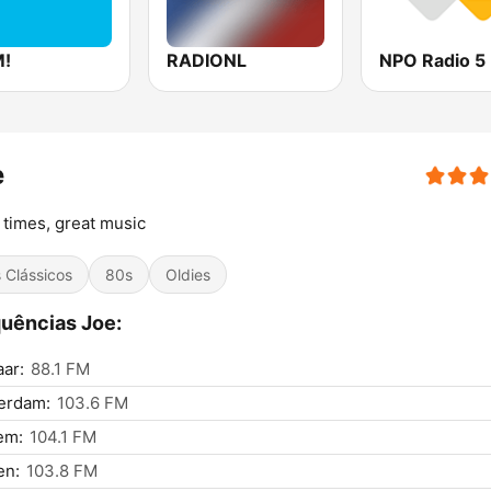
!
RADIONL
NPO Radio 5
e
times, great music
s Clássicos
80s
Oldies
uências Joe:
ar:
88.1 FM
erdam:
103.6 FM
em:
104.1 FM
n:
103.8 FM