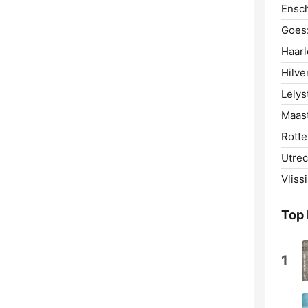
Ensc
Goes
Haar
Hilve
Lelys
Maast
Rotte
Utrec
Vliss
Top
1