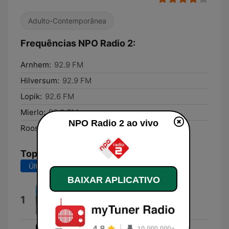
Adulto-Contemporânea
Frequências NPO Radio 2:
Arnhem:
92.9 FM
Hilversum:
92.9 FM
Lopik:
92.6 FM
Mierlo:
92.3 FM
NPO Radio 2 ao vivo
Roosendaal:
95.9 FM
Top Músicas
Últimos 7 dias
Últimos 30 dias
BAIXAR APLICATIVO
Old Summers (feat. philine)
1
Melle