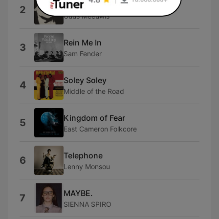
Brabant
2
Guus Meeuwis
Rein Me In
3
Sam Fender
Soley Soley
4
Middle of the Road
Kingdom of Fear
5
East Cameron Folkcore
Telephone
6
Lenny Monsou
MAYBE.
7
SIENNA SPIRO