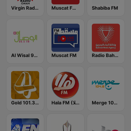
Virgin Radio Oman
Muscat FM (مسقط اف ام)
Shabiba FM
Al Wisal 96.5 (الوصال)
Muscat FM
Radio Bahrain 96.5 (إذاعة بحرين 96.5)
Gold 101.3 FM
Hala FM (هلا)
Merge 104.8