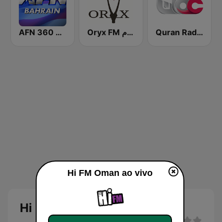
AFN 360 Bahrain
Oryx FM راديو اوريكس أف أم
Quran Radio Oman
Hi FM Oman ao vivo
Hi FM Oman