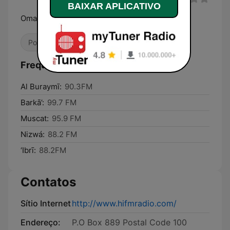
BAIXAR APLICATIVO
Oman's #1 Hit Music Station
Pop / Top 40
J-pop
R&B / Soul
Frequências Hi FM Oman:
Al Buraymī:
90.3FM
Barkā’:
99.7 FM
Muscat:
95.9 FM
Nizwá:
88.2 FM
‘Ibrī:
88.2FM
Contatos
Sítio Internet
http://www.hifmradio.com/
Endereço:
P.O Box 889 Postal Code 100