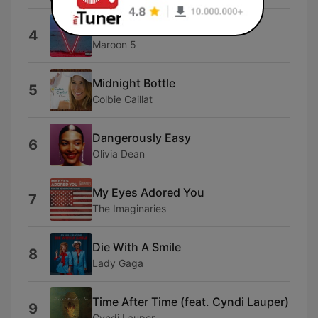
Leaving California
4
Maroon 5
Midnight Bottle
5
Colbie Caillat
Dangerously Easy
6
Olivia Dean
My Eyes Adored You
7
The Imaginaries
Die With A Smile
8
Lady Gaga
Time After Time (feat. Cyndi Lauper)
9
Cyndi Lauper