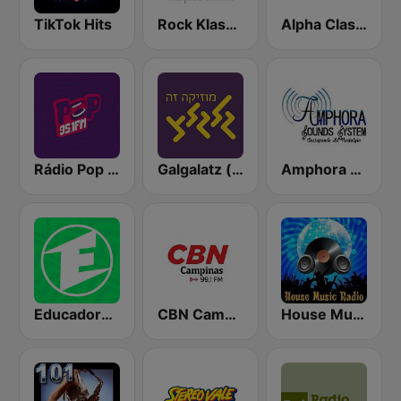
TikTok Hits
Rock Klassiker
Alpha Classics
Rádio Pop 95.1 FM
Galgalatz (גלגלצ רדיו)
Amphora Radio
Educadora FM 91.7
CBN Campinas
House Music Radio