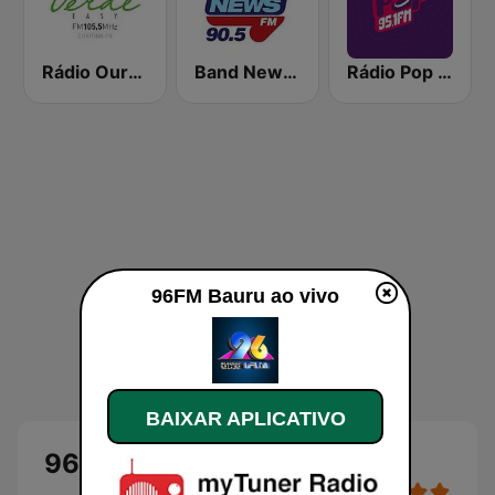
Rádio Ouro Verde FM Easy 105.5
Band News FM - 90.5 Brasília
Rádio Pop 95.1 FM
96FM Bauru ao vivo
BAIXAR APLICATIVO
96FM Bauru