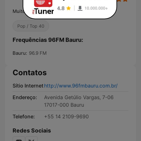
Muito Mais Rádio
Pop / Top 40
Frequências 96FM Bauru:
Bauru:
96.9 FM
Contatos
Sítio Internet
http://www.96fmbauru.com.br/
Endereço:
Avenida Getúlio Vargas, 7-06
17017-000 Bauru
Telefone:
+55 14 2109-9690
Redes Sociais